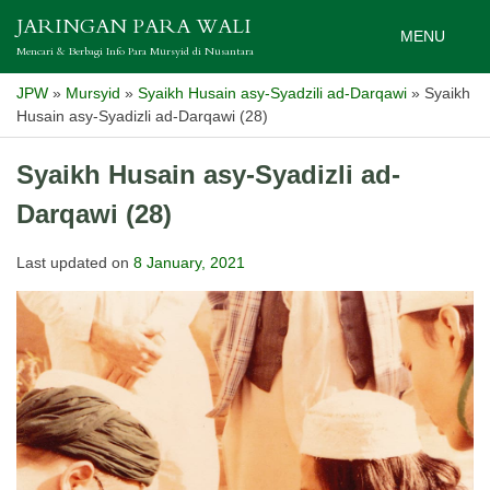
Skip
JARINGAN PARA WALI
to
MENU
Mencari & Berbagi Info Para Mursyid di Nusantara
content
JPW
»
Mursyid
»
Syaikh Husain asy-Syadzili ad-Darqawi
»
Syaikh
Husain asy-Syadizli ad-Darqawi (28)
Syaikh Husain asy-Syadizli ad-
Darqawi (28)
Last updated on
8 January, 2021