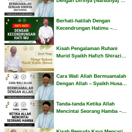
Dengan Dirinya (Nafsunya) –
Syaikh Husain Asy-Syadzili
Ad-Darqawi
Berhati-hatilah Dengan
Kecendrungan Hatimu –
Syaikh Husain asy-Syadzili
Kisah Pengalaman Ruhani
Murid Syaikh Hafizh Shirazi –
Syaikh Husain asy-Syadzili
Cara Wali Allah Bermuamalah
Dengan Allah – Syaikh Husain
asy-Syadzili
Tanda-tanda Ketika Allah
Mencintai Seorang Hamba –
Syaikh Husain asy-Syadzili
Kisah Pemuda Kaya Mencari