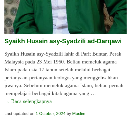
Syaikh Husain asy-Syadzili ad-Darqawi
Syaikh Husain asy-Syadzili lahir di Parit Buntar, Perak
Malaysia pada 23 Mei 1960. Beliau memeluk agama
Islam pada usia 17 tahun setelah melalui berbagai
pertanyaan-pertanyaan teologis yang menggelisahkan
jiwanya. Sebelum memeluk agama Islam, beliau pernah
mempelajari berbagai kitab agama yang …
“Syaikh
→ Baca selengkapnya
Husain
Last updated on
1 October, 2024
by
Muslim
.
asy-
Syadzili